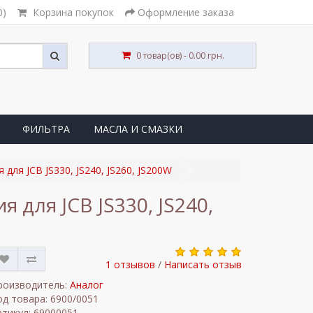
0)
Корзина покупок
Оформление заказа
0 товар(ов) - 0.00 грн.
ФИЛЬТРА
МАСЛА И СМАЗКИ
ля JCB JS330, JS240, JS260, JS200W
для JCB JS330, JS240,
1 отзывов
/
Написать отзыв
роизводитель:
Аналог
од товара: 6900/0051
ртикул: 69000051