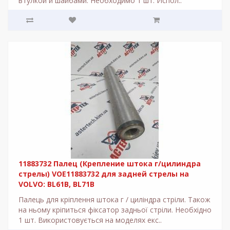
втулкой и шайбами. Необходимо 1 шт. Испол..
11883732 Палец (Крепление штока г/цилиндра
стрелы) VOE11883732 для задней стрелы на
VOLVO: BL61B, BL71B
Палець для кріплення штока г / циліндра стріли. Також
на ньому кріпиться фіксатор задньої стріли. Необхідно
1 шт. Використовується на моделях екс..