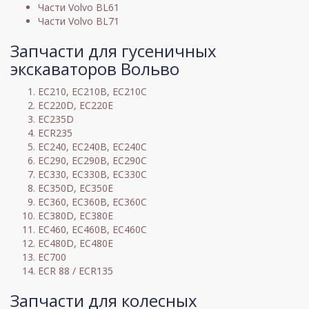
Части Volvo BL61
Части Volvo BL71
Запчасти для гусеничных
экскаваторов Вольво
EC210, EC210B, EC210C
EC220D, EC220E
EC235D
ECR235
EC240, EC240B, EC240C
EC290, EC290B, EC290C
EC330, EC330B, EC330C
EC350D, EC350E
EC360, EC360B, EC360C
EC380D, EC380E
EC460, EC460B, EC460C
EC480D, EC480E
EC700
ECR 88 / ECR135
Запчасти для колесных