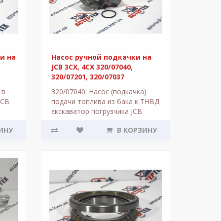
и на
Насос ручной подкачки на
JCB 3CX, 4CX 320/07040,
320/07201, 320/07037
 в
320/07040. Насос (подкачка)
JCB
подачи топлива из бака к ТНВД
ия
єкскаватор погрузчика JCB.
ге -
Применяется с двигателем
ИНУ
В КОРЗИНУ
DiezelMax JCB-444. Кре..