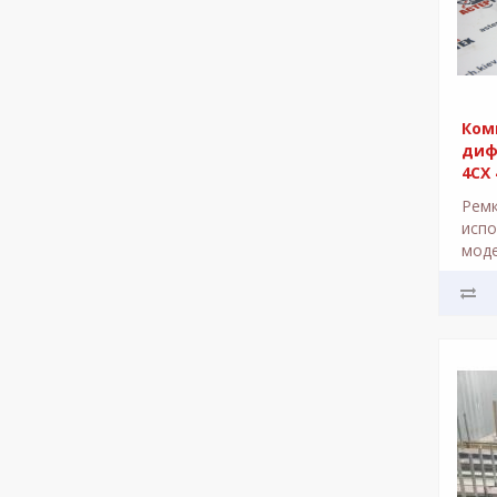
Ком
диф
4CX 
Рем
испо
моде
погр
505-