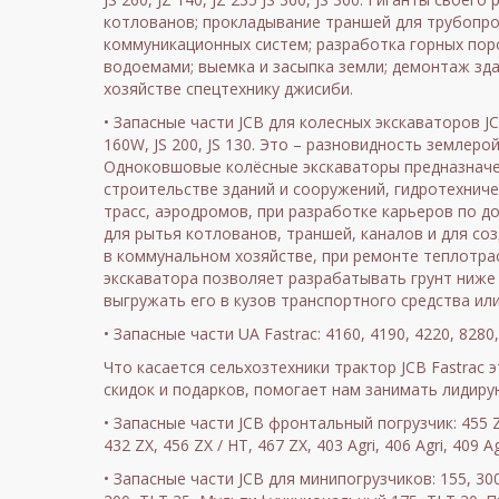
котлованов; прокладывание траншей для трубопро
коммуникационных систем; разработка горных поро
водоемами; выемка и засыпка земли; демонтаж зда
хозяйстве спецтехнику джисиби.
• Запасные части JCB для колесных экскаваторов JCB: 
160W, JS 200, JS 130. Это – разновидность землеро
Одноковшовые колёсные экскаваторы предназначе
строительстве зданий и сооружений, гидротехнич
трасс, аэродромов, при разработке карьеров по 
для рытья котлованов, траншей, каналов и для со
в коммунальном хозяйстве, при ремонте теплотра
экскаватора позволяет разрабатывать грунт ниже
выгружать его в кузов транспортного средства или
• Запасные части UA Fastrac: 4160, 4190, 4220, 8280,
Что касается сельхозтехники трактор JCB Fastrac 
скидок и подарков, помогает нам занимать лидиру
• Запасные части JCB фронтальный погрузчик: 455 ZX,
432 ZX, 456 ZX / HT, 467 ZX, 403 Agri, 406 Agri, 409 Agr
• Запасные части JCB для минипогрузчиков: 155, 300