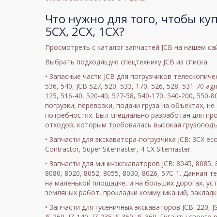
Что нужно для того, чтобы куп
5CX, 2CX, 1CX?
Просмотреть с каталог запчастей JCB на нашем са
Выбрать подходящую спецтехнику JCB из списка:
• Запасные части JCB для погрузчиков телескопическ
536, 540, JCB 527, 520, 533, 170, 526, 528, 531-70 agr
125, 516-40, 520-40, 527-58, 540-170, 540-200, 550-
погрузки, перевозки, подачи груза на объектах, не
потребностях. Был специально разработан для п
отходов, которым требовалась высокая грузопод
• Запчасти для экскаватора-погрузчика JCB: 3CX eco
Contractor, Super Sitemaster, 4 CX Sitemaster.
• Запчасти для мини-экскаваторов JCB: 8045, 8085, 8
8080, 8020, 8052, 8055, 8030, 8026, 57C-1. Данная
на маленькой площадке, и на больших дорогах, у
земляных работ, прокладки коммуникаций, заклад
• Запчасти для гусеничных экскаваторов JCB: 220, JS 22
JS 260, JZ 140, JZ 235 JS 360, JS 360. Гиганты своег