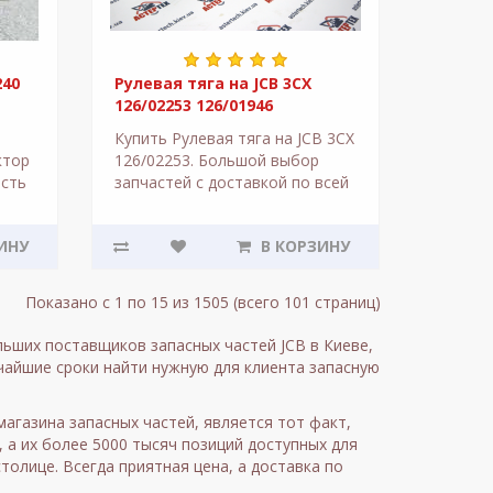
240
Рулевая тяга на JCB 3CX
126/02253 126/01946
Купить Рулевая тяга на JCB 3CX
ктор
126/02253. Большой выбор
ость
запчастей с доставкой по всей
Украине, на складе. JCB, CAT,
й.
Volvo, Komatsu, Case, Hitachi..
ИНУ
В КОРЗИНУ
и
Показано с 1 по 15 из 1505 (всего 101 страниц)
ьших поставщиков запасных частей JCB в Киеве,
тчайшие сроки найти нужную для клиента запасную
газина запасных частей, является тот факт,
, а их более 5000 тысяч позиций доступных для
столице. Всегда приятная цена, а доставка по