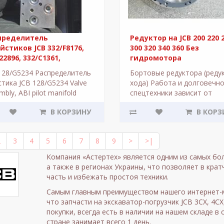
пределитель
Редуктор на JCB 200 220 
стиков JCB 332/F8176,
300 320 340 360 Без
22896, 332/C1361,
гидромотора
G5234, 332/G5208
128/G5234 Распределитель
Бортовые редуктора (реду
C4920
тика JCB 128/G5234 Valve
хода) Работа и долговечн
mbly, ABI pilot manifold
спецтехники зависит от
JCB 334/F6978 AL/450U
качества отдельных детале
В КОРЗИНУ
В КОРЗ
50R Распределитель
Важную роль в трансмисси
стико..
экскаватор..
2
3
4
5
6
7
8
9
>
>|
Компания «Астертех» является одним из самых бол
а также в регионах Украины, что позволяет в кра
часть и избежать простоя техники.
Самым главным преимуществом нашего интернет-ма
что запчасти на экскаватор-погрузчик JCB 3CX, 4CX
покупки, всегда есть в наличии на нашем складе в 
стране занимает всего 1 день.