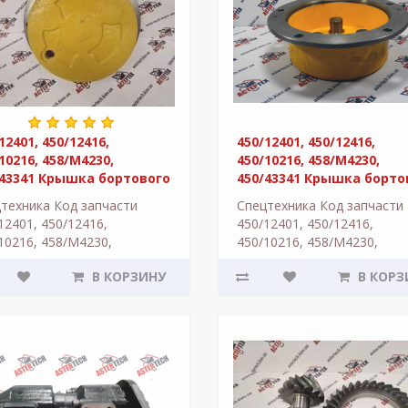
12401, 450/12416,
450/12401, 450/12416,
10216, 458/M4230,
450/10216, 458/M4230,
/43341 Крышка бортового
450/43341 Крышка борто
ктора на JCB 3CX, 4CX
редуктора на JCB 3CX, 4C
техника Код запчасти
Спецтехника Код запчасти
12401, 450/12416,
450/12401, 450/12416,
10216, 458/M4230,
450/10216, 458/M4230,
43341Крышка / корпус
450/43341Крышка / корпус
В КОРЗИНУ
В КОРЗ
ицы колеса. Применяется
ступицы колеса. Применяе
скаватор-погр..
в экскаватор-погр..