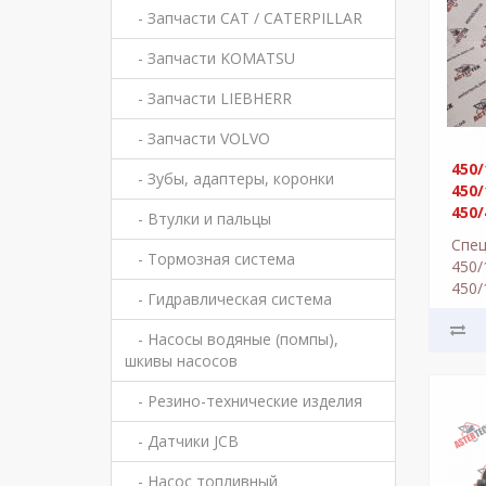
- Запчасти CAT / CATERPILLAR
- Запчасти KOMATSU
- Запчасти LIEBHERR
- Запчасти VOLVO
450/
- Зубы, адаптеры, коронки
450/
450
- Втулки и пальцы
реду
Спец
- Тормозная система
450/
450/
- Гидравлическая система
450/
ступ
- Насосы водяные (помпы),
в эк
шкивы насосов
- Резино-технические изделия
- Датчики JCB
- Насос топливный