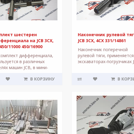
плект шестерен
Наконечник рулевой тяг
ференциала на JCB 3CX,
JCB 3CX, 4CX 331/14861
450/11000 450/16900
Наконечник поперечной
комплект дифференциала,
рулевой тяги, применяется
льзуется в различных
экскаваторах-погрузчиках 
лях машин JCB, в мини-
3CX Производитель - Итал
узчиках JCB 3CX / JCB 4CX,
Вес - 1,5 кг Номер в катало
В КОРЗИНУ
В КОРЗ
19, 531-70, 550-140 и мног..
331/148..