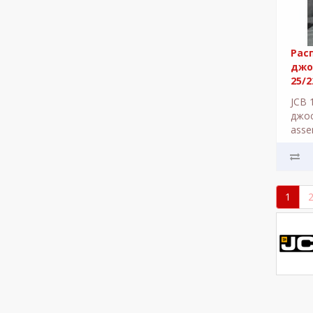
Рас
джой
25/2
128/
JCB 
333/
джос
asse
NEW 
NV/1
джой
1