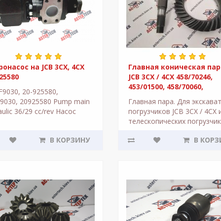
онасос на JCB 3CX, 4CX
Главная коническая пар
25580
JCB 3CX / 4CX 458/70246,
453/01500, 458/70060,
F9030, 20-925580,
458/70220, 458/70060,
9030, 20925580 Pump main
Главная пара. Для экскава
458/70140
aulic 36/29 cc/rev Насос
погрузчиков JCB 3CX / 4CX 
авлический основной
телескопических погрузчи
еренчатый на
JCB. Вал - 13 зубовКоронка
В КОРЗИНУ
В КОРЗ
аваторы-погрузчики J..
зуба Производитель..