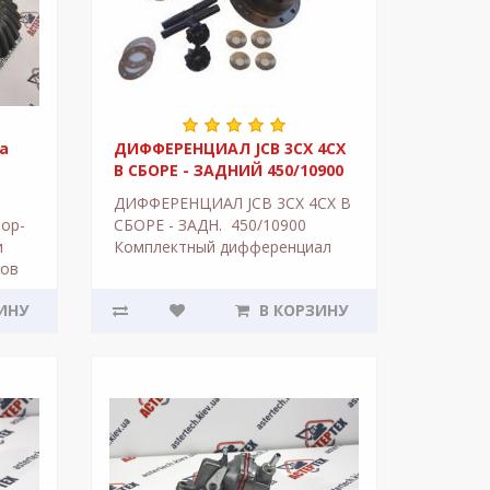
а
ДИФФЕРЕНЦИАЛ JCB 3CX 4CX
В СБОРЕ - ЗАДНИЙ 450/10900
ДИФФЕРЕНЦИАЛ JCB 3CX 4CX В
тор-
СБОРЕ - ЗАДН. 450/10900
и
Комплектный дифференциал
ков
для строительных машин JCB.
 - 33
Используется в экскаватор-
ИНУ
В КОРЗИНУ
погрузчик..