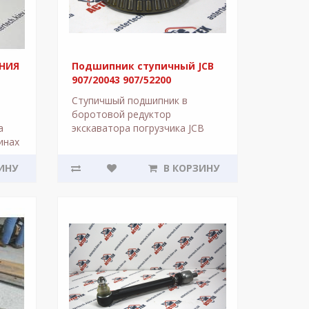
НИЯ
Подшипник ступичный JCB
907/20043 907/52200
Ступичшый подшипник в
боротовой редуктор
а
экскаватора погрузчика JCB
инах
3CX - 4CX. 907-52200 Bearing
T,
Taper 37425-37625 907/52200 ..
ИНУ
В КОРЗИНУ
узчик