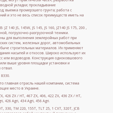
водной укладки; прокладывание
д; выемка промерзшего грунта; работа с
ний и это не весь список преимуществ иметь на
JZ 140 JS, 145W, JS 145, JS 160, JZ140 JS 175, 200 ,
йной, погрузочно-разгрузочной техники.
ны для выполнения землеройных работ при
еских систем, железных дорог, автомобильных
добыче строительных материалов. Их применяют
здания насыпей и откосов. Широко используют их
сс или водоводов. Конструкция одноковшового
 или выше уровня площадки установки и
 отвал.
 8330.
это главная отрасль нашей компании, система
ющее место в Украине.
 426 ZX / HT, 467 ZX, 406, 422 ZX, 436 ZX / HT,
i, 426 Agri, 434 Agri, 456 Agri.
T, 330, TM 220, 155T, TLT 25, 1 CXT, 320T, JCB