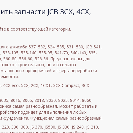
ить запчасти JCB 3CX, 4CX,
йте в соответствующей категории.
их: джисиби 537, 532, 524, 535, 531, 530, JCB 541,
i, 533-105, 535-140, 535-95, 541-70, 540-140, 535-
80, 560-80, 536-60, 526-56. Предназначены для
 только строительных, но и в сельхоз
ромышленных предприятий и сферы переработки
ъёмности.
, 4CX eco, 5CX, 2CX, 1CXT, 3CX Compact, 3CX
035, 8016, 8065, 8018, 8030, 8025, 8014, 8060,
 техника самая разнообразная, может работать и
стройство подойдет для выполнения любых
ки фундамента. Функционал самый разнообразный.
0, 330, 300, JS 370, JS500, JS 330, JS 240, JS 210,
о рода, могут практически «все», разработка