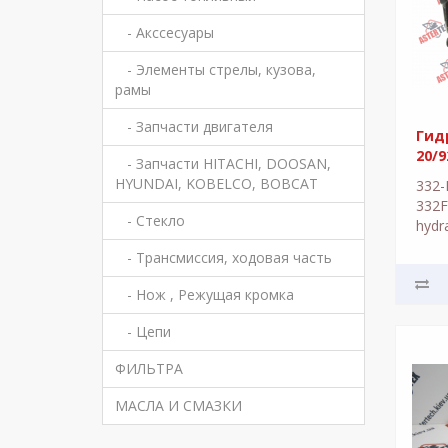
- Акссесуары
- Элементы стрелы, кузова,
рамы
- Запчасти двигателя
Гидр
20/9
- Запчасти HITACHI, DOOSAN,
HYUNDAI, KOBELCO, BOBCAT
332-
332F
- Стекло
hydr
гидр
- Трансмиссия, ходовая часть
шест
экск
- Нож , Режущая кромка
- Цепи
ФИЛЬТРА
МАСЛА И СМАЗКИ