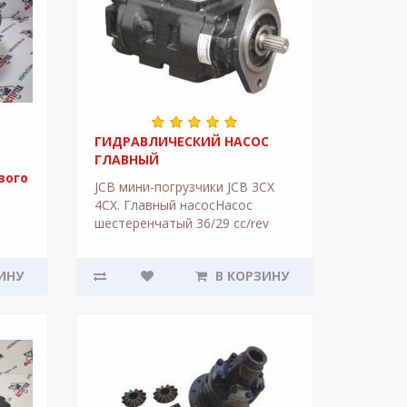
ГИДРАВЛИЧЕСКИЙ НАСОС
ГЛАВНЫЙ
вого
JCB мини-погрузчики JCB 3CX
X
4CX. Главный насосНасос
шестеренчатый 36/29 cc/rev
номер в каталоге - 332/F9030,
20/925580 20/925339 ..
ИНУ
В КОРЗИНУ
тся