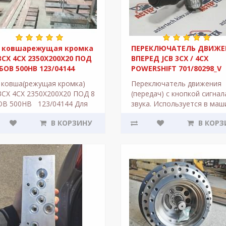
 ковшарежущая кромка
ПЕРЕКЛЮЧАТЕЛЬ ДВИЖЕ
3CX 4CX 2350X200X20 ПОД
ВПЕРЕД JCB 3CX / 4CX
БОВ 500HB 123/04144
POWERSHIFT 701/80298_V
ковша(режущая кромка)
Переключатель движения
3CX 4CX 2350X200X20 ПОД 8
(передач) с кнопкой сигнал
ОВ 500HB 123/04144 Для
звука. Используется в маш
днего ковша экскаватор-
JCB с коробкой POWERSHIF
В КОРЗИНУ
В КОРЗ
узчик JCB 3CX / 4CX. Верс..
таких как экскаватор-погр
3CX 4C..