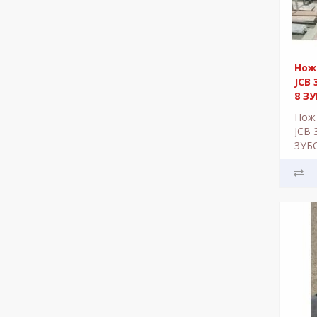
Нож
JCB 
8 ЗУ
Нож 
JCB 
ЗУБ
пере
погр