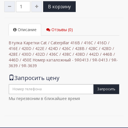
В корзину
Описание
Отзывы (0)
Втулка Каретки Cat / Caterpillar 416B / 416C / 416D /
416E / 420D / 422E / 424D / 426C / 428B / 428C / 428D /
428E / 430D / 432D / 436C / 438C / 438D / 442D / 446B /
446D / 450E Номер каталожный - 9R0413 / 9R-0413 / 9R-
3639 / 9R-3639
Запросить цену
Запросить
Мы перезвоним в ближайшее время