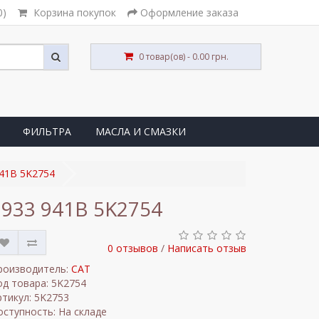
0)
Корзина покупок
Оформление заказа
0 товар(ов) - 0.00 грн.
ФИЛЬТРА
МАСЛА И СМАЗКИ
41B 5K2754
33 941B 5K2754
0 отзывов
/
Написать отзыв
роизводитель:
CAT
од товара: 5K2754
ртикул: 5K2753
оступность: На складе