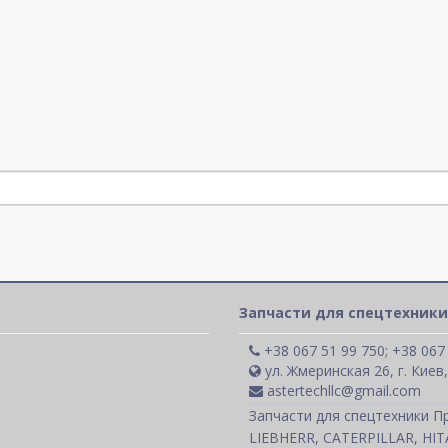
Запчасти для спецтехники
+38 067 51 99 750; +38 067
ул. Жмеринская 26, г. Киев
astertechllc@gmail.com
Запчасти для спецтехники П
LIEBHERR, CATERPILLAR, HI