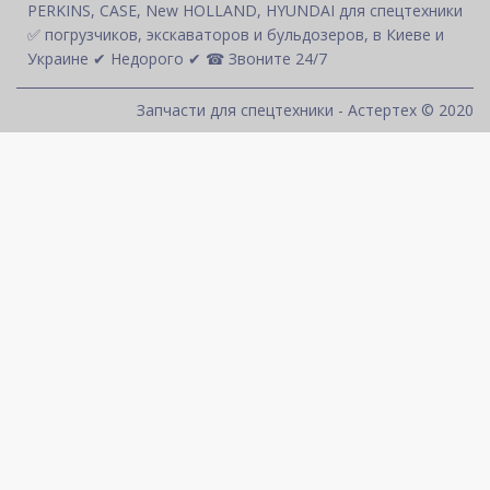
PERKINS, CASE, New HOLLAND, HYUNDAI для спецтехники
✅ погрузчиков, экскаваторов и бульдозеров, в Киеве и
Украине ✔ Недорого ✔ ☎ Звоните 24/7
Запчасти для спецтехники - Астертех © 2020