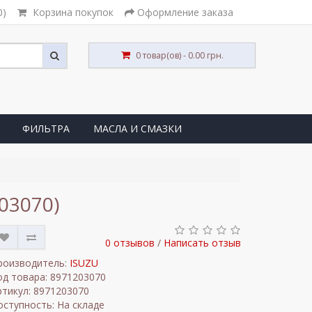
0)
Корзина покупок
Оформление заказа
0 товар(ов) - 0.00 грн.
ФИЛЬТРА
МАСЛА И СМАЗКИ
03070)
0 отзывов
/
Написать отзыв
роизводитель:
ISUZU
од товара: 8971203070
ртикул: 8971203070
оступность: На складе