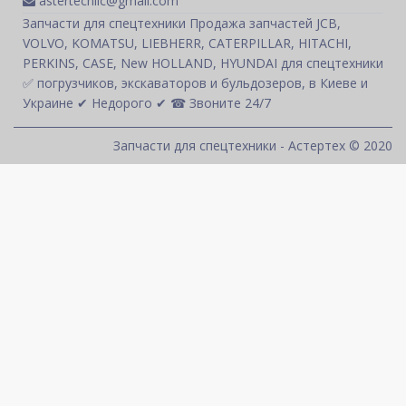
astertechllc@gmail.com
Запчасти для спецтехники Продажа запчастей JCB,
VOLVO, KOMATSU, LIEBHERR, CATERPILLAR, HITACHI,
PERKINS, CASE, New HOLLAND, HYUNDAI для спецтехники
✅ погрузчиков, экскаваторов и бульдозеров, в Киеве и
Украине ✔ Недорого ✔ ☎ Звоните 24/7
Запчасти для спецтехники - Астертех © 2020