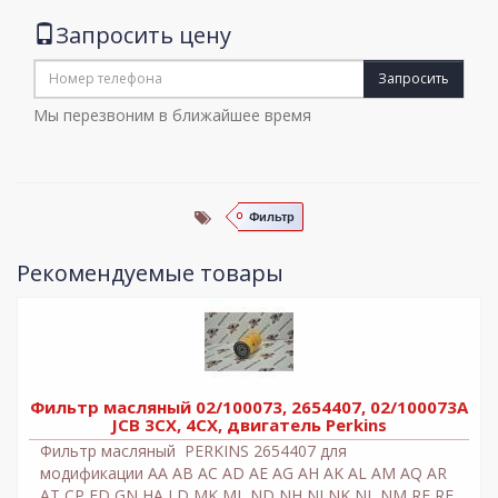
Запросить цену
Запросить
Мы перезвоним в ближайшее время
Фильтр
Рекомендуемые товары
Фильтр масляный 02/100073, 2654407, 02/100073A
JCB 3СХ, 4СХ, двигатель Perkins
Фильтр масляный PERKINS 2654407 для
модификации AA AB AC AD AE AG AH AK AL AM AQ AR
AT CP ED GN HA LD MK ML ND NH NJ NK NL NM RE RF