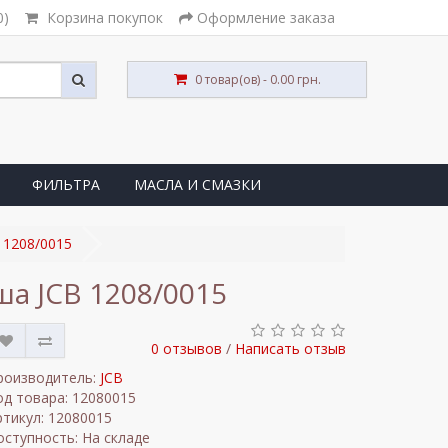
0)
Корзина покупок
Оформление заказа
0 товар(ов) - 0.00 грн.
ФИЛЬТРА
МАСЛА И СМАЗКИ
 1208/0015
а JCB 1208/0015
0 отзывов
/
Написать отзыв
роизводитель:
JCB
од товара: 12080015
ртикул: 12080015
оступность: На складе