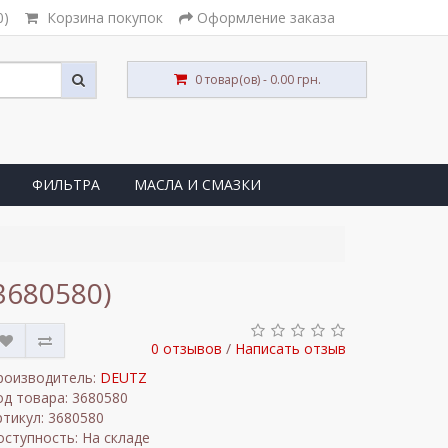
0)
Корзина покупок
Оформление заказа
0 товар(ов) - 0.00 грн.
ФИЛЬТРА
МАСЛА И СМАЗКИ
3680580)
0 отзывов
/
Написать отзыв
роизводитель:
DEUTZ
од товара: 3680580
ртикул: 3680580
оступность: На складе