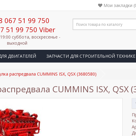
Мои закладки (
8 067 51 99 750
7 51 99 750 Viber
 19:00 суббота, воскресенье -
выходной
ДЛЯ ДВИГАТЕЛЕЙ
ЗАПЧАСТИ ДЛЯ СТРОИТЕЛЬНОЙ ТЕХНИКЕ
улка распредвала CUMMINS ISX, QSX (3680580)
распредвала CUMMINS ISX, QSX (
П
К
А
Д