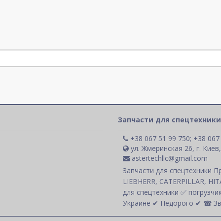
Запчасти для спецтехники
+38 067 51 99 750; +38 067
ул. Жмеринская 26, г. Киев
astertechllc@gmail.com
Запчасти для спецтехники П
LIEBHERR, CATERPILLAR, HI
для спецтехники ✅ погрузчик
Украине ✔ Недорого ✔ ☎ Зв