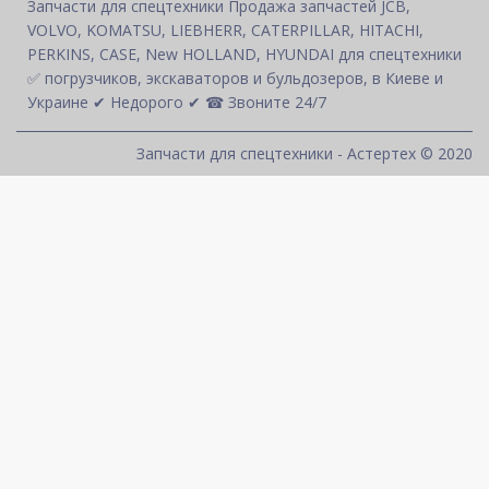
Запчасти для спецтехники Продажа запчастей JCB,
VOLVO, KOMATSU, LIEBHERR, CATERPILLAR, HITACHI,
PERKINS, CASE, New HOLLAND, HYUNDAI для спецтехники
✅ погрузчиков, экскаваторов и бульдозеров, в Киеве и
Украине ✔ Недорого ✔ ☎ Звоните 24/7
Запчасти для спецтехники - Астертех © 2020