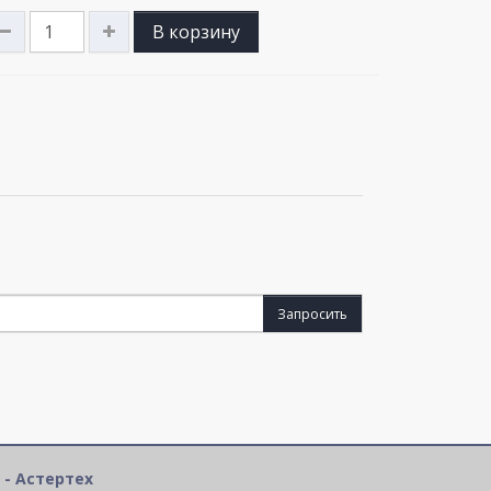
В корзину
Запросить
 - Астертех