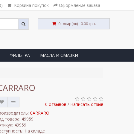
0)
Корзина покупок
Оформление заказа
0 товар(ов) - 0.00 грн.
ФИЛЬТРА
МАСЛА И СМАЗКИ
/ CARRARO
0 отзывов
/
Написать отзыв
роизводитель:
CARRARO
од товара: 49959
ртикул: 49959
оступность: На складе