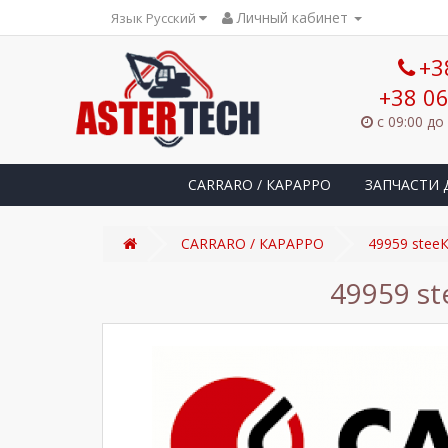
Личный кабинет
Язык Русский
+3
+38 06
с 09:00 до
CARRARO / КАРАРРО
ЗАПЧАСТИ 
CARRARO / КАРАРРО
49959 stee
49959 st