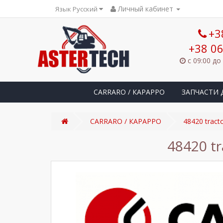
Личный кабинет
Язык Русский
+3
+38 06
с 09:00 до
CARRARO / КАРАРРО
ЗАПЧАСТИ 
CARRARO / КАРАРРО
48420 trac
48420 t