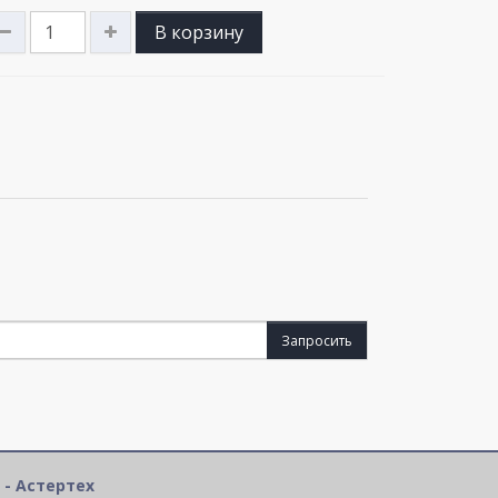
В корзину
Запросить
 - Астертех