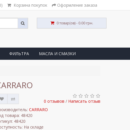
0)
Корзина покупок
Оформление заказа
0 товар(ов) - 0.00 грн.
ФИЛЬТРА
МАСЛА И СМАЗКИ
 CARRARO
0 отзывов
/
Написать отзыв
роизводитель:
CARRARO
од товара: 48420
ртикул: 48420
оступность: На складе