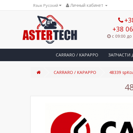
Личный кабинет
Язык Русский
+3
+38 06
с 09:00 до
CARRARO / КАРАРРО
ЗАПЧАСТИ 
CARRARO / КАРАРРО
48339 spК
4