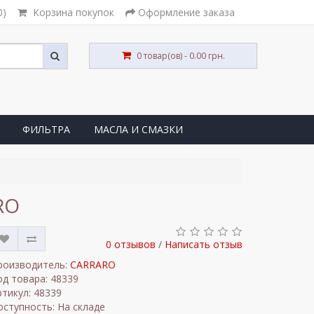
0)
Корзина покупок
Оформление заказа
0 товар(ов) - 0.00 грн.
ФИЛЬТРА
МАСЛА И СМАЗКИ
RO
0 отзывов
/
Написать отзыв
роизводитель:
CARRARO
од товара: 48339
ртикул: 48339
оступность: На складе