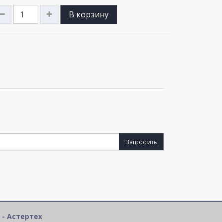
В корзину
Запросить
 - Астертех