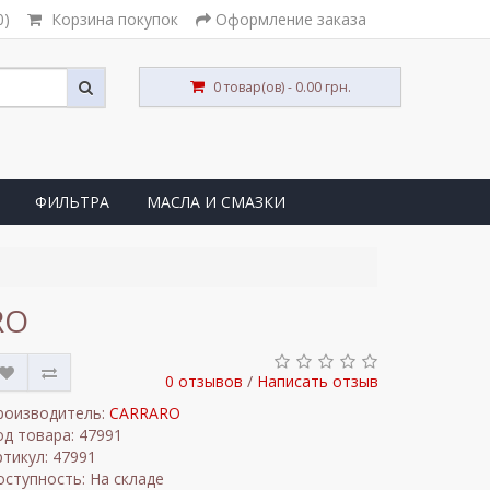
0)
Корзина покупок
Оформление заказа
0 товар(ов) - 0.00 грн.
ФИЛЬТРА
МАСЛА И СМАЗКИ
RO
0 отзывов
/
Написать отзыв
роизводитель:
CARRARO
од товара: 47991
ртикул: 47991
оступность: На складе