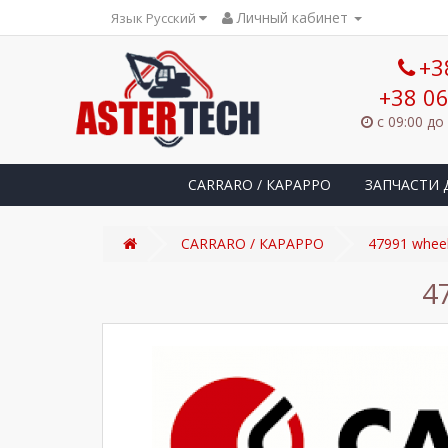
Личный кабинет
Язык Русский
+3
+38 06
с 09:00 до
CARRARO / КАРАРРО
ЗАПЧАСТИ 
CARRARO / КАРАРРО
47991 whee
4