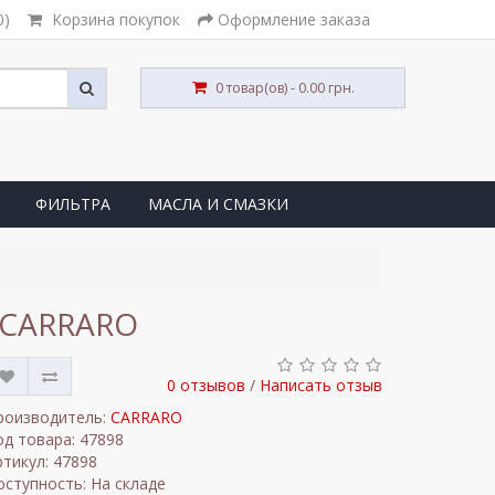
0)
Корзина покупок
Оформление заказа
0 товар(ов) - 0.00 грн.
ФИЛЬТРА
МАСЛА И СМАЗКИ
/ CARRARO
0 отзывов
/
Написать отзыв
роизводитель:
CARRARO
од товара: 47898
ртикул: 47898
оступность: На складе