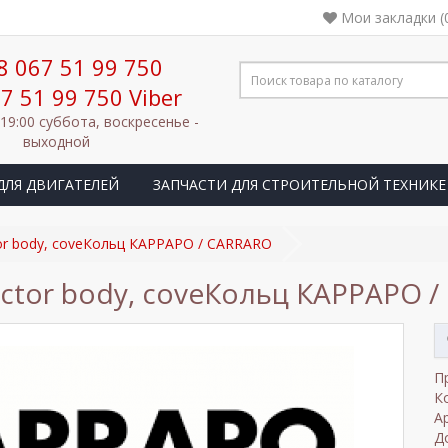
Мои закладки (
8 067 51 99 750
7 51 99 750 Viber
 19:00 суббота, воскресенье -
выходной
ДЛЯ ДВИГАТЕЛЕЙ
ЗАПЧАСТИ ДЛЯ СТРОИТЕЛЬНОЙ ТЕХНИКЕ
tor body, coveКольц КАРРАРО / CARRARO
actor body, coveКольц КАРРАРО 
П
К
А
Д