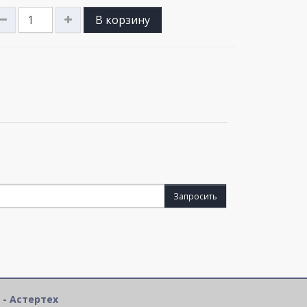
В корзину
Запросить
 - Астертех