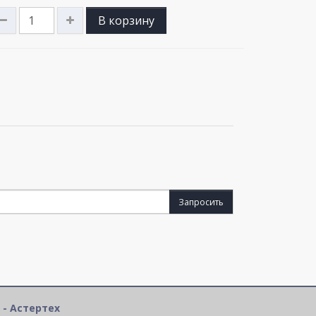
В корзину
Запросить
 - Астертех