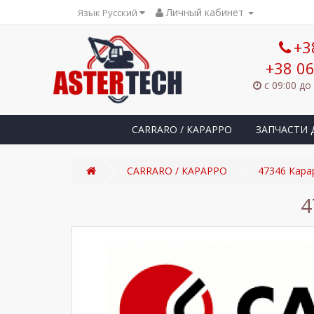
Личный кабинет
Язык Русский
+3
+38 06
с 09:00 до
CARRARO / КАРАРРО
ЗАПЧАСТИ 
CARRARO / КАРАРРО
47346 Кар
4