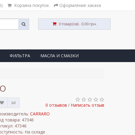
0)
Корзина покупок
Оформление заказа
0 товар(ов) - 0.00 грн.
ФИЛЬТРА
МАСЛА И СМАЗКИ
RO
0 отзывов
/
Написать отзыв
роизводитель:
CARRARO
од товара: 47346
ртикул: 47346
оступность: На складе