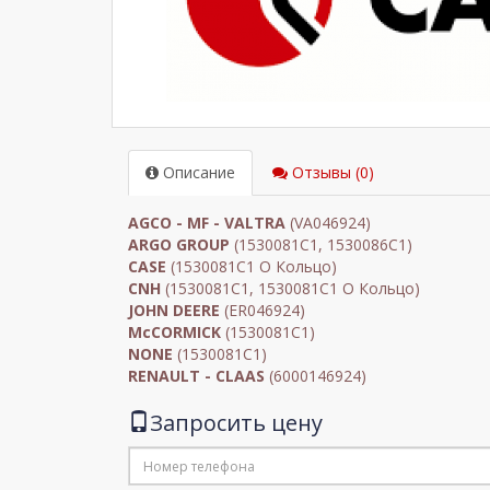
Описание
Отзывы (0)
AGCO - MF - VALTRA
(VA046924)
ARGO GROUP
(1530081C1, 1530086C1)
CASE
(1530081C1 O Кольцо)
CNH
(1530081C1, 1530081C1 O Кольцо)
JOHN DEERE
(ER046924)
McCORMICK
(1530081C1)
NONE
(1530081C1)
RENAULT - CLAAS
(6000146924)
Запросить цену