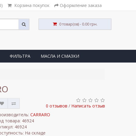
0)
Корзина покупок
Оформление заказа
0 товар(ов) - 0.00 грн.
ФИЛЬТРА
МАСЛА И СМАЗКИ
RO
0 отзывов
/
Написать отзыв
роизводитель:
CARRARO
од товара: 46924
ртикул: 46924
оступность: На складе