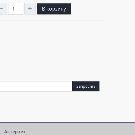
В корзину
Запросить
 - Астертех