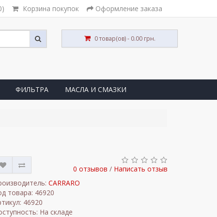
0)
Корзина покупок
Оформление заказа
0 товар(ов) - 0.00 грн.
ФИЛЬТРА
МАСЛА И СМАЗКИ
0 отзывов
/
Написать отзыв
роизводитель:
CARRARO
од товара: 46920
ртикул: 46920
оступность: На складе