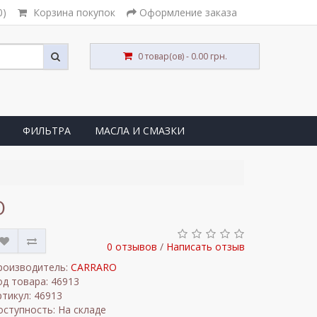
0)
Корзина покупок
Оформление заказа
0 товар(ов) - 0.00 грн.
ФИЛЬТРА
МАСЛА И СМАЗКИ
O
0 отзывов
/
Написать отзыв
роизводитель:
CARRARO
од товара: 46913
ртикул: 46913
оступность: На складе