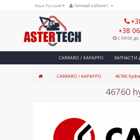
Личный кабинет
Язык Русский
+3
+38 06
с 09:00 до
CARRARO / КАРАРРО
ЗАПЧАСТИ 
CARRARO / КАРАРРО
46760 hydra
46760 h