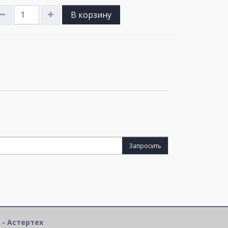
В корзину
Запросить
 - Астертех