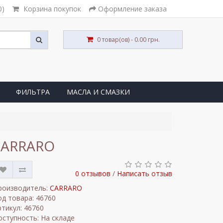
0)
Корзина покупок
Оформление заказа
0 товар(ов) - 0.00 грн.
ФИЛЬТРА
МАСЛА И СМАЗКИ
 CARRARO
0 отзывов
/
Написать отзыв
роизводитель:
CARRARO
од товара: 46760
ртикул: 46760
оступность: На складе