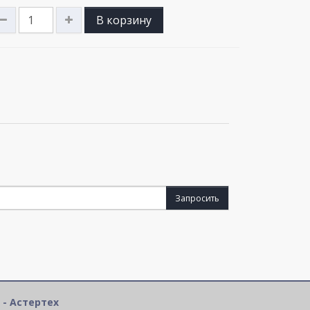
В корзину
Запросить
 - Астертех