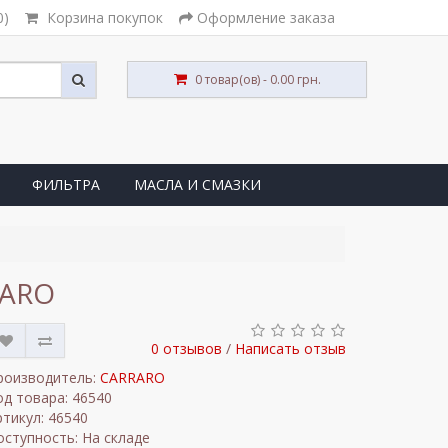
0)
Корзина покупок
Оформление заказа
0 товар(ов) - 0.00 грн.
ФИЛЬТРА
МАСЛА И СМАЗКИ
RARO
0 отзывов
/
Написать отзыв
роизводитель:
CARRARO
од товара: 46540
ртикул: 46540
оступность: На складе