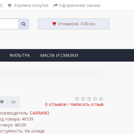
0)
Корзина покупок
Оформление заказа
0 товар(ов) - 0.00 грн.
ФИЛЬТРА
МАСЛА И СМАЗКИ
0 отзывов
/
Написать отзыв
роизводитель:
CARRARO
од товара: 46539
ртикул: 46539
оступность: На складе