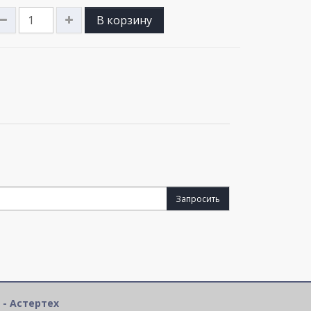
В корзину
Запросить
 - Астертех