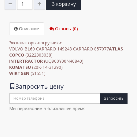
В корзину
Описание
Отзывы (0)
Экскаваторы-погрузчики:
VOLVO BL60 CARRARO 149243 CARRARO 857077
ATLAS
COPCO
(3222303038)
INTERTRACTOR
(UQ900Y00N40843)
KOMATSU
(20K-14-31290)
WIRTGEN
(51551)
Запросить цену
Запросить
Мы перезвоним в ближайшее время