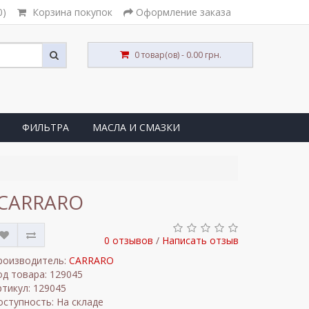
0)
Корзина покупок
Оформление заказа
0 товар(ов) - 0.00 грн.
ФИЛЬТРА
МАСЛА И СМАЗКИ
/ CARRARO
0 отзывов
/
Написать отзыв
роизводитель:
CARRARO
од товара: 129045
ртикул: 129045
оступность: На складе