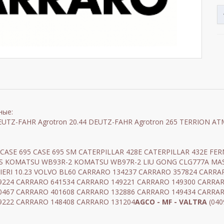
ные:
DEUTZ-FAHR Agrotron 20.44 DEUTZ-FAHR Agrotron 265 TERRION 
 CASE 695 CASE 695 SM CATERPILLAR 428E CATERPILLAR 432E FER
02 S KOMATSU WB93R-2 KOMATSU WB97R-2 LIU GONG CLG777A M
VENIERI 10.23 VOLVO BL60 CARRARO 134237 CARRARO 357824 CAR
9224 CARRARO 641534 CARRARO 149221 CARRARO 149300 CARRAR
0467 CARRARO 401608 CARRARO 132886 CARRARO 149434 CARRAR
9222 CARRARO 148408 CARRARO 131204
AGCO - MF - VALTRA
(040