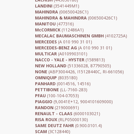
LANDINI
(3541449M1)
MAHINDRA
(006500426C1)
MAHINDRA & MAHINDRA
(006500426C1)
MANITOU
(477316)
McCORMICK
(112486A1)
MECALAC BAUMASCHINEN GMBH
(4102725A)
MERCEDES
(A 010 990 31 01)
MERCEDES-BENZ AG
(A 010 990 31 01)
MULTICAR
(A0109903101)
NACCO - YALE - HYSTER
(1589813)
NEW HOLLAND
(51336028, 87790505)
NONE
(ABP3004426, I15128440C, RI-661056)
OMNIQUIP
(8035180)
PANHARD
(0014516, 14516)
PETTIBONE
(LL-7160-283)
PFAU
(100-104-07053)
PIAGGIO
(9,0041E+12, 9004101609000)
RANDON
(219000691)
RENAULT - CLAAS
(6000103021)
RISA ROUX
(RLP05000130)
SAME DEUTZ FAHR
(0.900.0101.4)
SCAM
(3C128440)