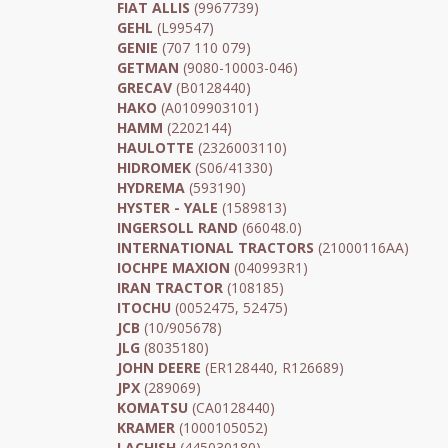
FIAT ALLIS
(9967739)
GEHL
(L99547)
GENIE
(707 110 079)
GETMAN
(9080-10003-046)
GRECAV
(B0128440)
HAKO
(A0109903101)
HAMM
(2202144)
HAULOTTE
(2326003110)
HIDROMEK
(S06/41330)
HYDREMA
(593190)
HYSTER - YALE
(1589813)
INGERSOLL RAND
(66048.0)
INTERNATIONAL TRACTORS
(21000116AA)
IOCHPE MAXION
(040993R1)
IRAN TRACTOR
(108185)
ITOCHU
(0052475, 52475)
JCB
(10/905678)
JLG
(8035180)
JOHN DEERE
(ER128440, R126689)
JPX
(289069)
KOMATSU
(CA0128440)
KRAMER
(1000105052)
LACHISH
(445030180)