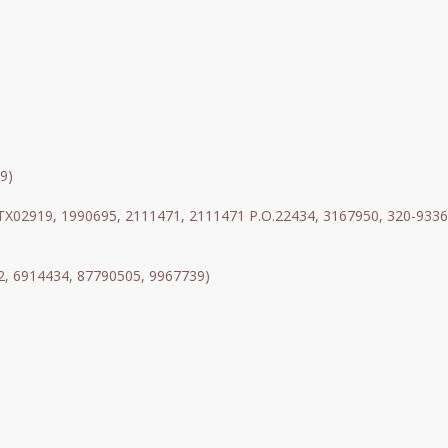
9)
TX02919, 1990695, 2111471, 2111471 P.O.22434, 3167950, 320-93
2, 6914434, 87790505, 9967739)