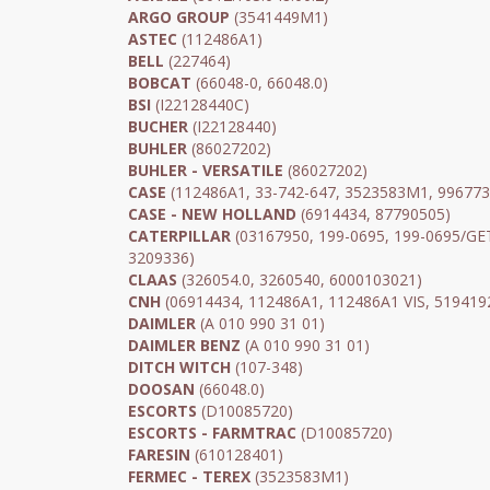
ARGO GROUP
(3541449M1)
ASTEC
(112486A1)
BELL
(227464)
BOBCAT
(66048-0, 66048.0)
BSI
(I22128440C)
BUCHER
(I22128440)
BUHLER
(86027202)
BUHLER - VERSATILE
(86027202)
CASE
(112486A1, 33-742-647, 3523583M1, 996773
CASE - NEW HOLLAND
(6914434, 87790505)
CATERPILLAR
(03167950, 199-0695, 199-0695/GE
3209336)
CLAAS
(326054.0, 3260540, 6000103021)
CNH
(06914434, 112486A1, 112486A1 VIS, 519419
DAIMLER
(A 010 990 31 01)
DAIMLER BENZ
(A 010 990 31 01)
DITCH WITCH
(107-348)
DOOSAN
(66048.0)
ESCORTS
(D10085720)
ESCORTS - FARMTRAC
(D10085720)
FARESIN
(610128401)
FERMEC - TEREX
(3523583M1)