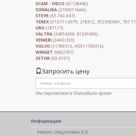
SCAM - IVECO
(3C128440)
SONALIKA
(21000116AA)
STEYR
(33-742-647)
TEREX
(07.0711.0079, 218312, 3523583M1, 707 11
URO
(187117)
VALTRA
(34054200, 81241000)
VENIERI
(244.0.333)
VOLVO
(11709312, VOE11709312)
WINGET
(V602707)
ZETOR
(93-0197)
Запросить цену
Мы перезвоним в ближайшее время
Информация
Ремонт спецтехники JCB