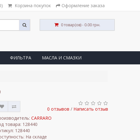
0)
Корзина покупок
Оформление заказа
0 товар(ов) - 0.00 грн.
ФИЛЬТРА
МАСЛА И СМАЗКИ
O
0 отзывов
/
Написать отзыв
роизводитель:
CARRARO
од товара: 128440
ртикул: 128440
оступность: На складе