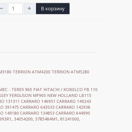
В корзину
ATM3180 TERRION ATM4200 TERRION ATM5280
MEC - TEREX 965 FIAT HITACHI / KOBELCO FB 110
ASSEY FERGUSON MF965 NEW HOLLAND LB115
RARO 131311 CARRARO 146951 CARRARO 149243
O 391475 CARRARO 643533 CARRARO 142938
O 149180 CARRARO 134853 CARRARO 644990
993R1, 34054200, 3785484M1, 81241000,