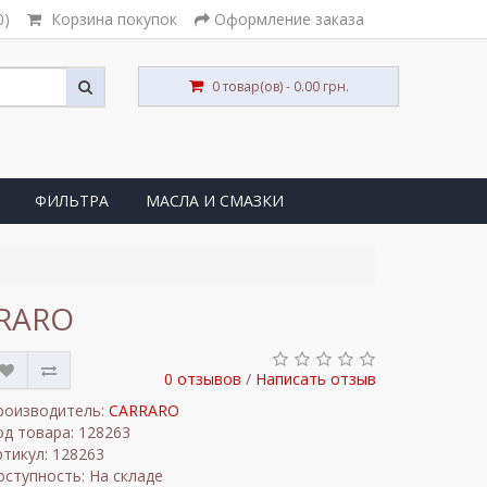
0)
Корзина покупок
Оформление заказа
0 товар(ов) - 0.00 грн.
ФИЛЬТРА
МАСЛА И СМАЗКИ
RRARO
0 отзывов
/
Написать отзыв
роизводитель:
CARRARO
од товара: 128263
ртикул: 128263
оступность: На складе