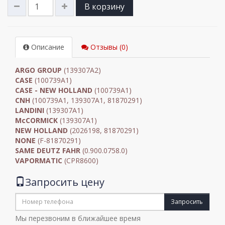
В корзину
Описание
Отзывы (0)
ARGO GROUP
(139307A2)
CASE
(100739A1)
CASE - NEW HOLLAND
(100739A1)
CNH
(100739A1, 139307A1, 81870291)
LANDINI
(139307A1)
McCORMICK
(139307A1)
NEW HOLLAND
(2026198, 81870291)
NONE
(F-81870291)
SAME DEUTZ FAHR
(0.900.0758.0)
VAPORMATIC
(CPR8600)
Запросить цену
Запросить
Мы перезвоним в ближайшее время