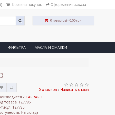
0)
Корзина покупок
Оформление заказа
0 товар(ов) - 0.00 грн.
ФИЛЬТРА
МАСЛА И СМАЗКИ
O
0 отзывов
/
Написать отзыв
роизводитель:
CARRARO
од товара: 127785
ртикул: 127785
оступность: На складе