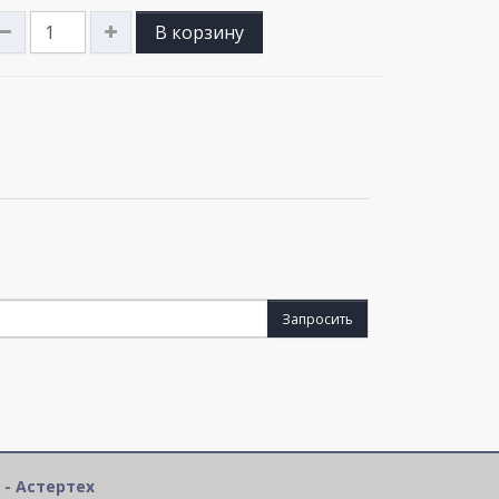
В корзину
Запросить
 - Астертех