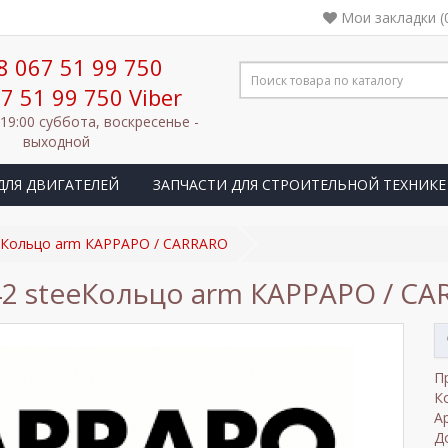
Мои закладки (
8 067 51 99 750
7 51 99 750 Viber
 19:00 суббота, воскресенье -
выходной
ДЛЯ ДВИГАТЕЛЕЙ
ЗАПЧАСТИ ДЛЯ СТРОИТЕЛЬНОЙ ТЕХНИКЕ
eКольцо arm КАРРАРО / CARRARO
2 steeКольцо arm КАРРАРО / C
П
К
А
Д