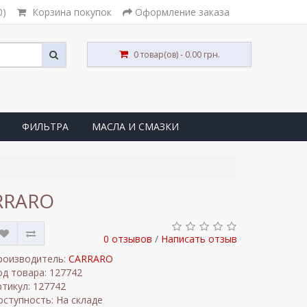
0)
Корзина покупок
Оформление заказа
0 товар(ов) - 0.00 грн.
ФИЛЬТРА
МАСЛА И СМАЗКИ
ARRARO
0 отзывов
/
Написать отзыв
роизводитель:
CARRARO
од товара: 127742
ртикул: 127742
оступность: На складе