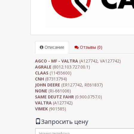
Описание
Отзывы (0)
AGCO - MF - VALTRA
(A127742, VA127742)
AGRALE
(8012.103.727.00.1)
CLAAS
(11455600)
CNH
(87313794)
JOHN DEERE
(ER127742, RE61837)
NONE
(RI-661006)
SAME DEUTZ FAHR
(0.900.0757.0)
VALTRA
(A127742)
VIMEK
(901585)
Запросить цену