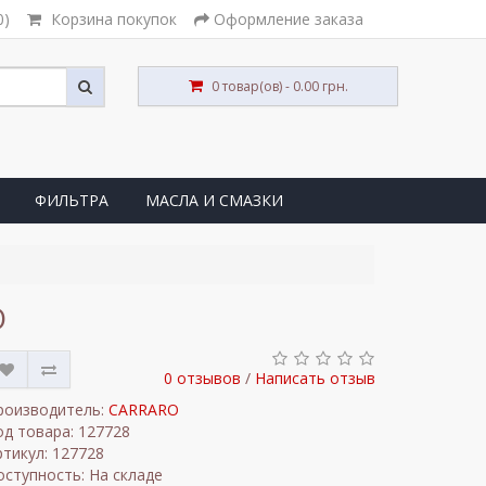
0)
Корзина покупок
Оформление заказа
0 товар(ов) - 0.00 грн.
ФИЛЬТРА
МАСЛА И СМАЗКИ
O
0 отзывов
/
Написать отзыв
роизводитель:
CARRARO
од товара: 127728
ртикул: 127728
оступность: На складе