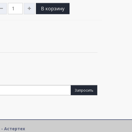
В корзину
Запросить
 - Астертех