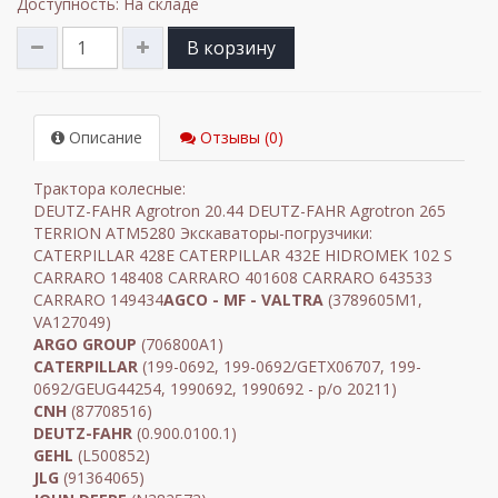
Доступность: На складе
В корзину
Описание
Отзывы (0)
Трактора колесные:
DEUTZ-FAHR Agrotron 20.44 DEUTZ-FAHR Agrotron 265
TERRION ATM5280 Экскаваторы-погрузчики:
CATERPILLAR 428E CATERPILLAR 432E HIDROMEK 102 S
CARRARO 148408 CARRARO 401608 CARRARO 643533
CARRARO 149434
AGCO - MF - VALTRA
(3789605M1,
VA127049)
ARGO GROUP
(706800A1)
CATERPILLAR
(199-0692, 199-0692/GETX06707, 199-
0692/GEUG44254, 1990692, 1990692 - p/o 20211)
CNH
(87708516)
DEUTZ-FAHR
(0.900.0100.1)
GEHL
(L500852)
JLG
(91364065)