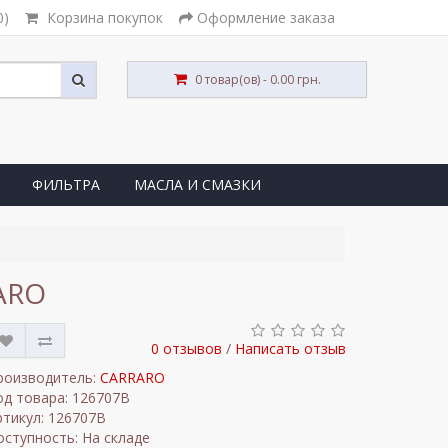
0)
Корзина покупок
Оформление заказа
0 товар(ов) - 0.00 грн.
ФИЛЬТРА
МАСЛА И СМАЗКИ
ARO
0 отзывов
/
Написать отзыв
роизводитель:
CARRARO
од товара: 126707В
ртикул: 126707В
оступность: На складе