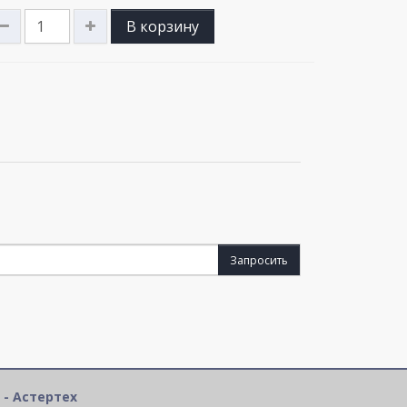
В корзину
Запросить
 - Астертех