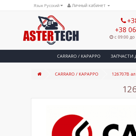
Личный кабинет
Язык Русский
+3
+38 06
с 09:00 до
CARRARO / КАРАРРО
ЗАПЧАСТИ 
CARRARO / КАРАРРО
126707В ал
12