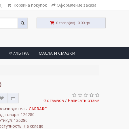
0)
Корзина покупок
Оформление заказа
0 товар(ов) - 0.00 грн.
ФИЛЬТРА
МАСЛА И СМАЗКИ
O
0 отзывов
/
Написать отзыв
роизводитель:
CARRARO
од товара: 126280
ртикул: 126280
оступность: На складе