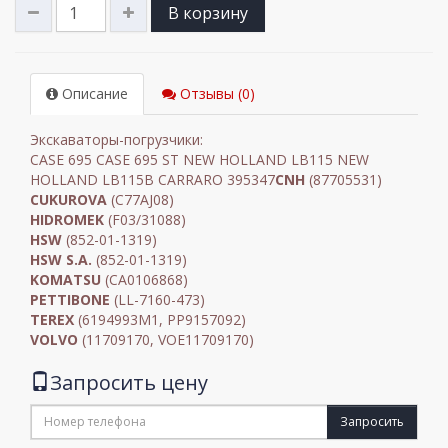
В корзину
Описание
Отзывы (0)
Экскаваторы-погрузчики:
CASE 695 CASE 695 ST NEW HOLLAND LB115 NEW
HOLLAND LB115B CARRARO 395347
CNH
(87705531)
CUKUROVA
(C77AJ08)
HIDROMEK
(F03/31088)
HSW
(852-01-1319)
HSW S.A.
(852-01-1319)
KOMATSU
(CA0106868)
PETTIBONE
(LL-7160-473)
TEREX
(6194993M1, PP9157092)
VOLVO
(11709170, VOE11709170)
Запросить цену
Запросить