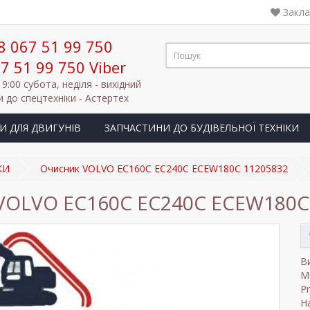
Закла
8 067 51 99 750
7 51 99 750 Viber
19:00 субота, неділя - вихідний
 до спецтехніки - Астертех
И ДЛЯ ДВИГУНІВ
ЗАПЧАСТИНИ ДО БУДІВЕЛЬНОЇ ТЕХНІКИ
КИ
Очисник VOLVO EC160C EC240C ECEW180C 11205832
VOLVO EC160C EC240C ECEW180C
В
М
P
На