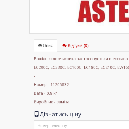
Опис
Відгуків (0)
Важіль склоочисника застосовується в екскава
EC290C, EC330C, EC160C, EC180C, EC210C, EW16
-
Номер - 11205832
Вага - 0,8 кг
Виробник - заміна
Дізнатись ціну