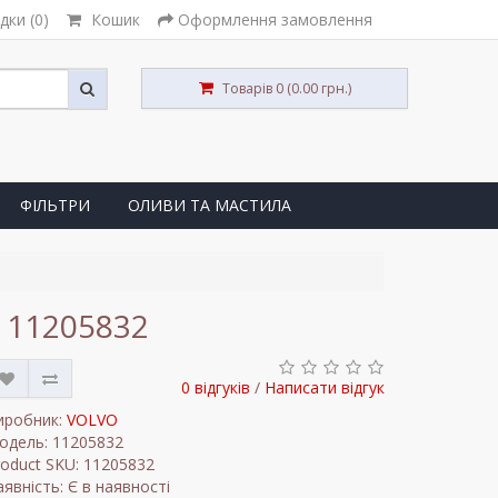
дки (0)
Кошик
Оформлення замовлення
Товарів 0 (0.00 грн.)
ФІЛЬТРИ
ОЛИВИ ТА МАСТИЛА
 11205832
0 відгуків
/
Написати відгук
иробник:
VOLVO
одель: 11205832
roduct SKU: 11205832
явність: Є в наявності