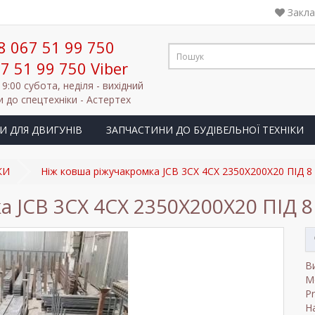
Закла
8 067 51 99 750
7 51 99 750 Viber
19:00 субота, неділя - вихідний
 до спецтехніки - Астертех
И ДЛЯ ДВИГУНІВ
ЗАПЧАСТИНИ ДО БУДІВЕЛЬНОЇ ТЕХНІКИ
КИ
Ніж ковша ріжучакромка JCB 3CX 4CX 2350X200X20 ПІД 8
а JCB 3CX 4CX 2350X200X20 ПІД 8
В
М
P
На