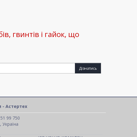
ів, гвинтів і гайок, що
Дізнатись
 - Астертех
 51 99 750
, Україна