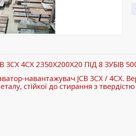
CB 3CX 4CX 2350X200X20 ПІД 8 ЗУБІВ 5
атор-навантажувач JCB 3CX / 4CX. Версі
талу, стійкої до стирання з твердістю