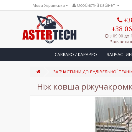
Особистий кабінет
Мова Українська
+3
+38 06
з 09:00 до 
Запчастини
CARRARO / КАРАРРО
ЗАПЧАСТИН
ЗАПЧАСТИНИ ДО БУДІВЕЛЬНОЇ ТЕХНІ
Ніж ковша ріжучакромк